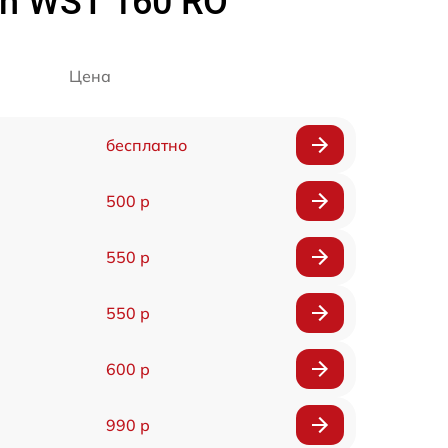
h WST 160 RO
Цена
бесплатно
500 р
550 р
550 р
600 р
990 р