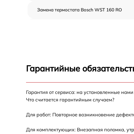
Замена термостата Bosch WST 160 RO
Профилактическая чистка Bosch WST 160
RO
Замена платы управления Bosch WST 160
RO
Ремонт платы управления (восстановление)
Bosch WST 160 RO
Гарантийные обязательст
Ремонт/замена датчика температуры Bosch
WST 160 RO
Гарантия от сервиса: на установленные нами
Замена прокладки Bosch WST 160 RO
Что считается гарантийным случаем?
Ремонт модуля управления Bosch WST 160
RO
Для работ: Повторное возникновение дефект
Замена труб поступления воды Bosch WST
Для комплектующих: Внезапная поломка, утр
160 RO