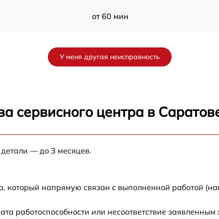
от 60 мин
от 60 мин
У меня другая неисправность
от 60 мин
от 60 мин
ва сервисного центра в Саратов
от 60 мин
 детали — до 3 месяцев.
от 60 мин
от 60 мин
а, который напрямую связан с выполненной работой (на
от 60 мин
ата работоспособности или несоответствие заявленным