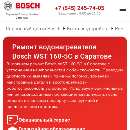
+7 (845) 245-74-05
Ежедневно с 9:00 до 21:00
Сервисный центр Bosch
в
Саратове
Сервисный центр Bosch
Каталог устройств
Ремон
Ремонт водонагревателя
Bosch WST 160-5C в Саратове
Выполняем ремонт Bosch WST 160-5C в Саратове с
устранением неисправностей любой сложности. Проводим
диагностику, выявляем причины поломки, заменяем
неисправные детали и восстанавливаем
работоспособность устройства. Используем оригинальные
или рекомендованные производителем запчасти, после
ремонта выполняем проверку всех функций и
предоставляем гарантию.
Официальный сервис
Гарантийное обслуживание