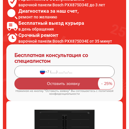
варочной панели Bosch PXX875D34E до 3 лет
Диагностика за наш счет,
ремонт по желанию
Бесплатный выезд курьера
в день обращения
Срочный ремонт
варочной панели Bosch PXX875D34E от 35 минут
Бесплатная консультация со
специалистом
Оставить заявку
Нажимая на кнопку "Оставить заявку" Вы соглашаетесь c
политикой
конфиденциальности