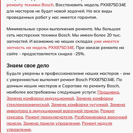
ремонту техники Bosch
. Восстановить модель PXX875D34E
для мастеров не будет новой задачей. На все виды
проведенных работ у нас имеется гарантия.
Минимальные сроки выполнения ремонта. Мы большая
сеть мастерских техники Bosch. Мы имеем более 20 тыс.
запчастей. И возможно на наших складах
уже имеется
запчасть на модель PXX875D34E
. При заказе ремонта на
сайте - предоставляется скидка -25%.
Знаем свое дело
Будьте уверены в профессионализме наших мастеров - они
с уверенностью выполнят ремонт Bosch PXX875D34E. По
данным наших мастеров в Саратове по ремонту Bosch,
наиболее востребованы следующие услуги:
Прошивка
,
Замена конфорки индукционной
,
Замена конфорки
стеклокерамической
,
Замена конфорки чугунной
,
Замена
инвентора в индукционной варочной панели
,
Ремонт
сенсора
,
Ремонт переключателя
,
Разблокировка варочной
панели
,
Замена панели управления
,
Ремонт модуля
управления
.