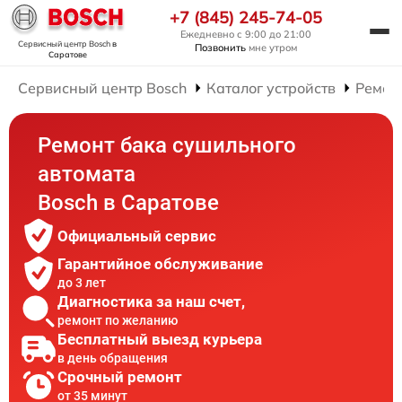
+7 (845) 245-74-05
Ежедневно с 9:00 до 21:00
Сервисный центр Bosch
в
Позвонить
мне утром
Саратове
Сервисный центр Bosch
Каталог устройств
Ремон
Ремонт бака сушильного
автомата
Bosch в Саратове
Официальный сервис
Гарантийное обслуживание
до 3 лет
Диагностика за наш счет,
ремонт по желанию
Бесплатный выезд курьера
в день обращения
Срочный ремонт
от 35 минут