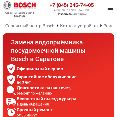
+7 (845) 245-74-05
Ежедневно с 9:00 до 21:00
Сервисный центр Bosch
в
Позвонить
мне утром
Саратове
Сервисный центр Bosch
Каталог устройств
Ремон
Замена водоприёмника
посудомоечной машины
Bosch в Саратове
Официальный сервис
Гарантийное обслуживание
до 3 лет
Диагностика за наш счет,
ремонт по желанию
Бесплатный выезд курьера
в день обращения
Срочный ремонт
от 35 минут