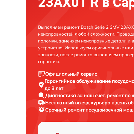
23AX01 R в Са
Выполняем ремонт Bosch Serie 2 SMV 23AX0
неисправностей любой сложности. Проводи
поломки, заменяем неисправные детали и 
устройства. Используем оригинальные ил
запчасти, после ремонта выполняем прове
гарантию.
Официальный сервис
Гарантийное обслуживание
посудомо
до 3 лет
Диагностика за наш счет,
ремонт по
Бесплатный выезд курьера
в день о
Срочный ремонт
посудомоечной маши