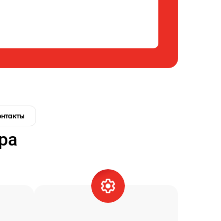
онтакты
ра