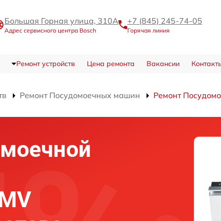
Большая Горная улица, 310А
+7 (845) 245-74-05
Адрес сервисного центра Bosch
Горячая линия
Ремонт устройств
Цена ремонта
Вакансии
Контакт
тв
Ремонт Посудомоечных машин
Ремонт Посудомо
омоечной
SMV