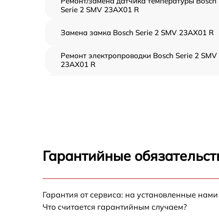
Ремонт/замена датчика температуры Bosch
Serie 2 SMV 23AX01 R
Замена замка Bosch Serie 2 SMV 23AX01 R
Ремонт электропроводки Bosch Serie 2 SMV
23AX01 R
Замена шнура питания Bosch Serie 2 SMV
23AX01 R
Корпусный ремонт (замена резинок,
креплений, кнопок) Bosch Serie 2 SMV
23AX01 R
Ремонт платы управления (восстановление)
Гарантийные обязательст
Bosch Serie 2 SMV 23AX01 R
Замена заливного клапана Bosch Serie 2
SMV 23AX01 R
Гарантия от сервиса: на установленные нами
Замена панели управления Bosch Serie 2
Что считается гарантийным случаем?
SMV 23AX01 R