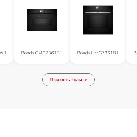
1W1
Bosch CMG7361B1
Bosch HMG7361B1
B
Показать больше